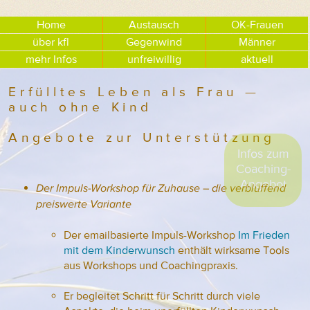
Home
Austausch
OK-Frauen
über kfl
Gegenwind
Männer
mehr Infos
unfreiwillig
aktuell
Erfülltes Leben als Frau —
auch ohne Kind
Angebote zur Unterstützung
Infos zum
Coaching-
Angebot
Der Impuls-Workshop für Zuhause – die verblüffend
preiswerte Variante
Der emailbasierte Impuls-Workshop
Im Frieden
mit dem Kinderwunsch
enthält wirksame Tools
aus Workshops und Coachingpraxis.
Er begleitet Schritt für Schritt durch viele