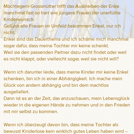
Möchtegern-Grossmütter trifft das Ausbleiben der Enke
manchmal fast so hart wie jüngere Frauen der unerfüllte
Kinderwunsch.
Gefühlt alle Frauen im Umfeld bekommen Enkel, nur ich
nicht.
Enkel sind das Dauerthema und ich schäme mich manchmal
sogar dafür, dass meine Tochter mir keine schenkt.
Weil sie den passenden Partner dazu nicht findet oder weil
es nicht klappt, oder vielleicht sogar, weil sie nicht will?
Wenn ich darunter leide, dass meine Kinder mir keine Enkel
schenken, bin ich in einer Abhängigkeit. Ich mache mein
Glück von andern abhängig und bin dem machtlos
ausgeliefert.
Dann ist es an der Zeit, das anzuschauen, mein Lebensglück
wieder in die eigenen Hände zu nehmen und in den Frieden
mit mir selbst zu kommen.
Wenn ich überzeugt davon bin, dass meine Tochter als
bewusst Kinderlose kein wirklich gutes Leben haben wird –