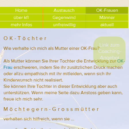
Home
Austausch
OK-Frauen
über kfl
Gegenwind
Männer
mehr Infos
unfreiwillig
aktuell
OK-Töchter
Link zum
Wie verhalte ich mich als Mutter einer OK-Frau?
Coaching-
Angebot
Als Mutter können Sie Ihrer Tochter die Entwicklung zur
OK-
Frau
erschweren, indem Sie ihr zusätzlichen Druck machen
oder allzu empathisch mit ihr mitleiden, wenn sich ihr
Kinderwunsch nicht realisiert.
Sie können Ihre Tochter in dieser Entwicklung aber auch
unterstützen. Wenn meine Seite dazu Anstoss geben kann,
freue ich mich sehr.
Möchtegern-Grossmütter
verhalten sich hilfreich, wenn sie ...