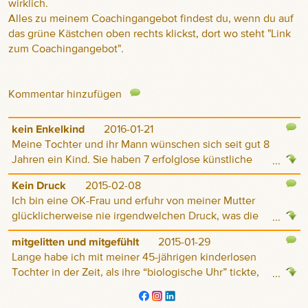
wirklich.
Alles zu meinem Coachingangebot findest du, wenn du auf
das grüne Kästchen oben rechts klickst, dort wo steht "Link
zum Coachingangebot".
Kommentar hinzufügen
kein Enkelkind
2016-01-21
Meine Tochter und ihr Mann wünschen sich seit gut 8
Jahren ein Kind. Sie haben 7 erfolglose künstliche
...
Befruchtungsversuche hinter sich gebracht, der 8.
Kein Druck
2015-02-08
Versuch führte zum Erfolg und meine Tochter (38) war
Ich bin eine OK-Frau und erfuhr von meiner Mutter
zum erstenmal in ihrem Leben schwanger. Leider kam
glücklicherweise nie irgendwelchen Druck, was die
...
es in der 8. Woche zu einer Fehlgeburt, was für uns alle
Enkel-Produktion anging. Nachdem ich mich mit 29
einer Katastrophe gleichkommt. Soviel Enttäuschungen
mitgelitten und mitgefühlt
2015-01-29
Jahren hatte unterbinden lassen, stellte sie lediglich ein
und dann endlich die helle Freude, und dann das!
Lange habe ich mit meiner 45-jährigen kinderlosen
klein wenig bedauernd fest, dass sie nun halt keine
Ich kann nicht sagen, wie unglaublich traurig uns das
Tochter in der Zeit, als ihre “biologische Uhr” tickte,
...
Enkelkinder haben würde.
alle gemacht hat und ich bin leider in eine tiefe
einfach mitgelitten und mitgefühlt. Ich merke erst jetzt,
Ich bin meiner Mam dankbar, dass sie mir Raum gab,
Depression gestürzt, die ich momentan mit
wie einseitig das war. Dass ich ihr in dieser Zeit damit
meine eigene Entscheidung zu treffen.